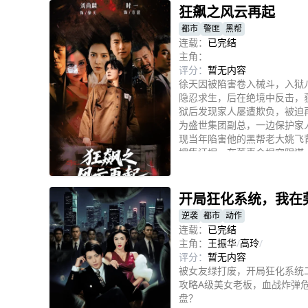
狂飙之风云再起
都市
警匪
黑帮
连载：
已完结
主角：
评分：
暂无内容
徐天因被陷害卷入械斗，入狱
隐忍求生，后在绝境中反击，
狱后发现家人屡遭欺负，被迫
为盛世集团副总，一边保护家
现当年陷害他的黑帮老大姚飞
搜集证据，在董事会揭穿阴谋
立即播放
聚。
开局狂化系统，我在
逆袭
都市
动作
连载：
已完结
主角：
王振华
/
高玲
/
评分：
暂无内容
被女友绿打废，开局狂化系统
攻略A级美女老板，血战炸弹
盘？