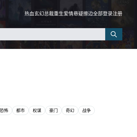
热血
玄幻
总裁
重生
爱情
悬疑
擦边
全部
登录
注册
恐怖
都市
权谋
豪门
奇幻
战争