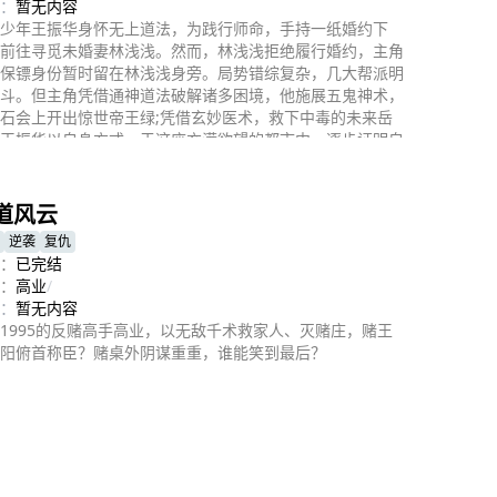
：
暂无内容
少年王振华身怀无上道法，为践行师命，手持一纸婚约下
前往寻觅未婚妻林浅浅。然而，林浅浅拒绝履行婚约，主角
保镖身份暂时留在林浅浅身旁。局势错综复杂，几大帮派明
斗。但主角凭借通神道法破解诸多困境，他施展五鬼神术，
石会上开出惊世帝王绿;凭借玄妙医术，救下中毒的未来岳
王振华以自身方式，于这座充满欲望的都市中，逐步证明自
即播放
站稳脚跟，成为城中搅动风云之人物。
道风云
逆袭
复仇
：
已完结
：
高业
/
：
暂无内容
1995的反赌高手高业，以无敌千术救家人、灭赌庄，赌王
阳俯首称臣？赌桌外阴谋重重，谁能笑到最后？
即播放