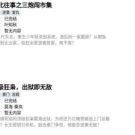
北往事之三炮闯市集
逆袭
复仇
：
已完结
：
叶知秋
/
：
暂无内容
年代东北，重生少年获灵田系统，渣后妈一家跪舔？从剩饭
到企业家，狂怼全家逆袭首富，爽不爽？
即播放
级狂枭，出狱即无敌
豪门
总裁
：
已完结
：
莫海
/
秦岚
/
：
暂无内容
镇死狱的顶级狂枭莫海出狱，为师还万亿赌债被迫上门总裁
？长生密钥引杀机，狙击豪门争抢，他能否逆袭无敌？