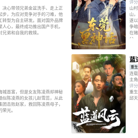
评分
，决心带领兄弟金盆洗手、走上正
山村
起步，为应对竞争对手的刁难，他
山，
工转型为自主研发。面对国外品牌
遂以
聚人心，最终成功推出国产手机，
争暗
对兄弟和自我的救赎。
在赌
父。
立
我，
蓝
重生
连载
主角
评分
海城首富，但是女友陈凌燕却神秘
重生
酷似陈凌燕的女孩儿赵雪蕊，从此
邱天
集团击败赵家，救回陈凌燕母子，
的荣光。
立