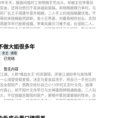
83年冬天，服装间临时工宋晓梅手艺出众，却被主任李乘风
奖金，还将功劳归于其亲戚赵丽娟。宋晓梅据理力争时，与
的厂长之子周建华意外相拥，二人手上的戒指暗藏伏笔。不
辱的宋晓梅毅然辞职，发小王秀莲、刘春燕相伴创业，实则
周建华早已秘密成婚。李乘风屡次刁难不成，反诬陷二人，
因周建华身份暴露被停职。宋晓梅坚持自主打拼，数次身陷
即播放
都被周建华解围，最终成功创业，与爱人相守一生。
不做大姐很多年
女主
退隐
：
已完结
：
：
暂无内容
江湖、人称“嗜血女王"的苏御瑶，厌倦江湖纷争与商场博
一心渴望安稳爱情，决定为爱金盆洗手，将自己一手创立的
及全部财产，悉数交给比自己小13岁的丈夫叶文舟。她满
付真心，却不知叶文舟早已与女神唐雨婷暗通款曲，二人勾
久，不仅觊觎苏御瑶的家产，更暗中策划谋害她的性命，企
一切据为己有。纸终究包不住火，苏御瑶偶然发现二人的阴
即播放
悲痛之下迅速冷静，决定将计就计、反击复仇。