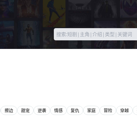
擦边
甜宠
逆袭
情感
复仇
家庭
冒险
穿越