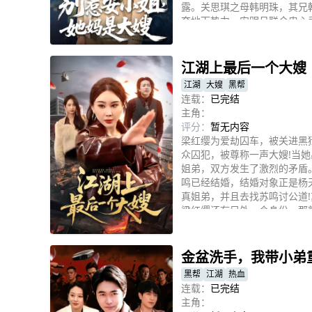
露。关思琪之母韩明珠，其兄
夺地下势力。安明月联合忠心
立即播放
地下势力，将安宁培养为集团
幸福。
江湖上最后一个大嫂
江湖
大嫂
黑帮
连载：
已完结
主角：
评分：
暂无内容
梁红缨为爱劫囚车，被关进黑
众囚犯，被尊称一声大嫂!当
姐弟，双方发生了激烈的矛盾
鸣已经结婚，结婚对象正是杨
真姐弟，并且去找苏鸣讨公道
梁红缨还有另外一个身份，那
立即播放
金盆洗手，我带小弟
黑帮
江湖
热血
连载：
已完结
主角：