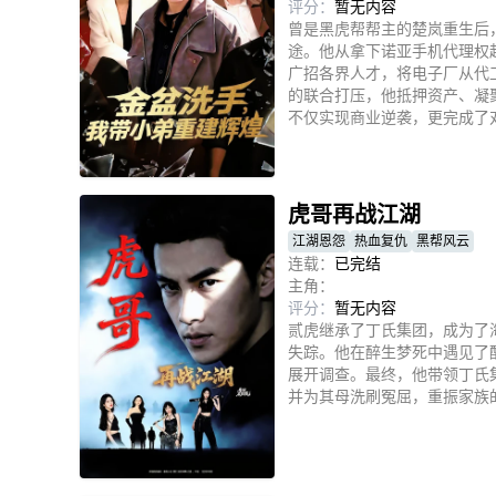
评分：
暂无内容
曾是黑虎帮帮主的楚岚重生后
途。他从拿下诺亚手机代理权
广招各界人才，将电子厂从代
的联合打压，他抵押资产、凝
不仅实现商业逆袭，更完成了
立即播放
虎哥再战江湖
江湖恩怨
热血复仇
黑帮风云
连载：
已完结
主角：
评分：
暂无内容
贰虎继承了丁氏集团，成为了
失踪。他在醉生梦死中遇见了
展开调查。最终，他带领丁氏
并为其母洗刷冤屈，重振家族
立即播放