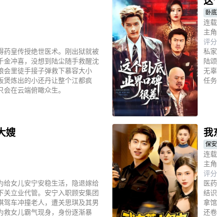
这
卧底
连载
主角
评分
得药皇传授绝世医术。刚出狱就被
私家
千金冲喜，没想到陆尘随手救醒沈
陆颂
狼会里徒手接子弹救下慕容大小
无辜
饭煲炼出的小还丹让整个江都疯
任务
只会在云端俯瞰众生。
立
大嫂
我
保安
连载
主角
评分
为给女儿安宁安稳生活，隐退嫁给
医药
下关立业代管。安宁入职顾安集团
结识
琪驾车冲撞老人，遭关思琪及其男
拿馆
为救女儿霸气现身，身份逐渐暴
还卷