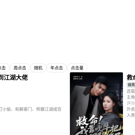
点击
周点击
随机
年点击
点击量
到江湖大佬
救
搞笑
连载
主角
评分
打小偷、和解豪门、称霸江湖成百
外卖
入黑