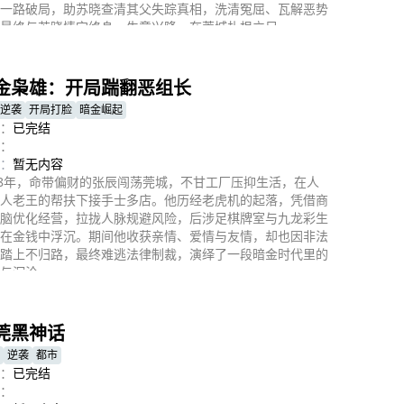
一路破局，助苏晓查清其父失踪真相，洗清冤屈、瓦解恶势
最终与苏晓情定终身，生意兴隆，在莞城扎根立足。
即播放
金枭雄：开局踹翻恶组长
逆袭
开局打脸
暗金崛起
：
已完结
：
：
暂无内容
98年，命带偏财的张辰闯荡莞城，不甘工厂压抑生活，在人
人老王的帮扶下接手士多店。他历经老虎机的起落，凭借商
脑优化经营，拉拢人脉规避风险，后涉足棋牌室与九龙彩生
在金钱中浮沉。期间他收获亲情、爱情与友情，却也因非法
踏上不归路，最终难逃法律制裁，演绎了一段暗金时代里的
与沉沦。
即播放
莞黑神话
逆袭
都市
：
已完结
：