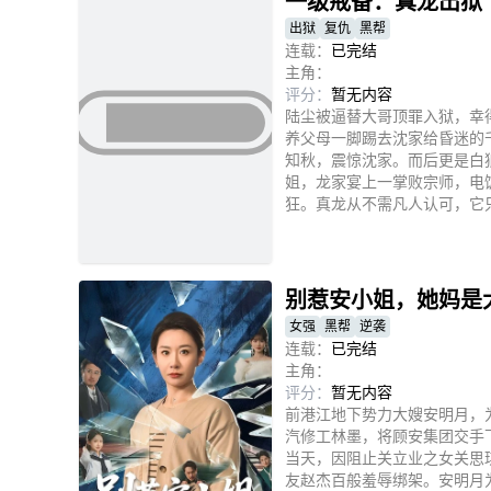
一级戒备：真龙出狱
出狱
复仇
黑帮
连载：
已完结
主角：
评分：
暂无内容
陆尘被逼替大哥顶罪入狱，幸
养父母一脚踢去沈家给昏迷的
知秋，震惊沈家。而后更是白
姐，龙家宴上一掌败宗师，电
狂。真龙从不需凡人认可，它
立即播放
别惹安小姐，她妈是
女强
黑帮
逆袭
连载：
已完结
主角：
评分：
暂无内容
前港江地下势力大嫂安明月，
汽修工林墨，将顾安集团交手
当天，因阻止关立业之女关思
友赵杰百般羞辱绑架。安明月