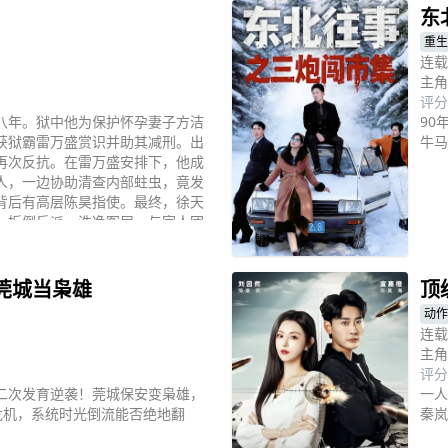
东
重生
连载
主角
评分
八年。狱中他为保护怀孕妻子方洁
90
获狱霸雷万盛赏识并助其减刑。出
牛马
再次反抗。在雷万盛安排下，他成
人，一边协助清查内部蛀虫，竟发
背后有高层陈昊指使。最终，徐天
，扳倒反派，洗净冤屈，与家人团
立
莞城当枭雄
顶
动作
连载
主角
评分
二次发育逆袭！莞城保安变枭雄，
一人
危机，系统时光倒流能否绝地翻
秦岚