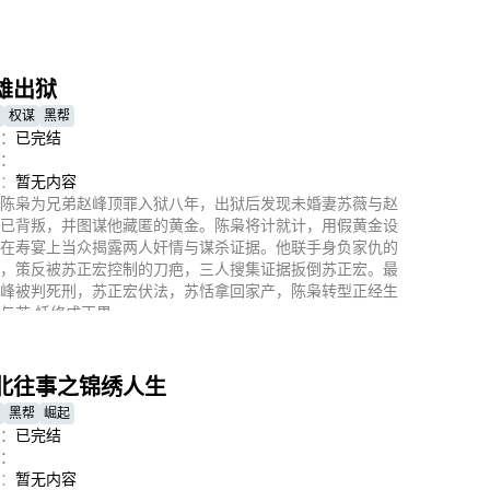
即播放
雄出狱
权谋
黑帮
：
已完结
：
：
暂无内容
陈枭为兄弟赵峰顶罪入狱八年，出狱后发现未婚妻苏薇与赵
已背叛，并图谋他藏匿的黄金。陈枭将计就计，用假黄金设
在寿宴上当众揭露两人奸情与谋杀证据。他联手身负家仇的
，策反被苏正宏控制的刀疤，三人搜集证据扳倒苏正宏。最
峰被判死刑，苏正宏伏法，苏恬拿回家产，陈枭转型正经生
与苏 恬修成正果。
即播放
北往事之锦绣人生
黑帮
崛起
：
已完结
：
：
暂无内容