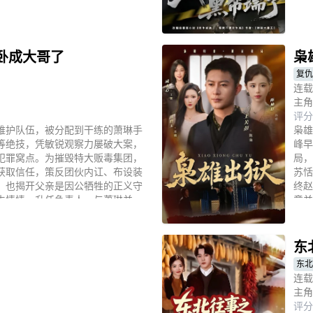
立
卧成大哥了
枭
复仇
连载
主角
评分
维护队伍，被分配到干练的萧琳手
枭雄
等绝技，凭敏锐观察力屡破大案，
峰早
犯罪窝点。为摧毁特大贩毒集团，
局，
获取信任，策反团伙内讧、布设装
苏恬
，也揭开父亲是因公牺牲的正义守
终赵
生情愫，升任负责人，与萧琳并。
意并
立
东
东北
连载
主角
评分