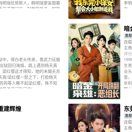
韩明瑞仗势欺人，韩明瑞更妄图篡
李明
手下清理门户，制裁背叛者，解散
力，
立
接班人，最终守护家人，收获安稳
暗
黑帮
连载
主角
评分
狱中，得白老头传承，靠武力征服
19
她出狱回归海城，路上遇到杨天真
生贵
。梁红缨这才得知，她的未婚夫苏
业头
天真!梁红缨一怒之下，打脸杨天
意，
!苏鸣等人瞧不起梁红缨，殊不知
牟利
就是逍遥门新门主!
野心
立
重建辉煌
东
黑帮
连载
主角