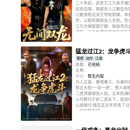
二十年前，武安王江凡亲手镇
远走边境，独留女儿江敏在仇
江敏身陷北凉王夺权阴谋，命
京，以假死换取女儿生机。在
江凡为保家国宁静、独自背负
消解，江凡为燃尽最后生机斩
立即播放
一段极致悲怆的英雄史诗。
猛龙过江2：龙争虎
黑帮
动作
江湖
连载：
已完结
主角：
评分：
暂无内容
为人正直、重情重义、乐善好
称正大街“一龙一虎”，旁人皆
二虎顶罪锒铛入狱。五年刑满
人尽数归于赵二虎名下，就连
心底暗忖:我在这五年弄丢了
一切尽数夺回。
立即播放