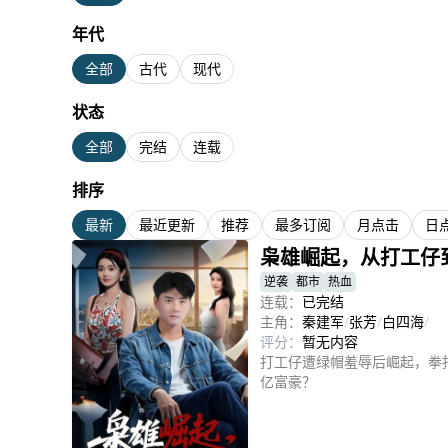
年代
全部
古代
现代
状态
全部
完结
连载
排序
最新
最近更新
推荐
最多订阅
月点击
日
枭雄崛起，从打工仔
逆袭
都市
热血
连载：
已完结
主角：
秦建军
/
张芳
/
白四海
/
评分：
暂无内容
打工仔遭绿帽羞辱后崛起，拳
亿富豪？