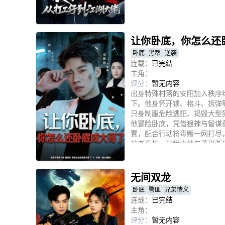
立即播放
让你卧底，你怎么还
卧底
黑帮
逆袭
连载：
已完结
主角：
评分：
暂无内容
出身特殊村落的安阳加入秩序
下。他身怀开锁、格斗、拆弹
只身制服危险逃犯、捣毁大型
他冒险卧底，凭借狠辣与智谋
置，配合行动将毒贩一网打尽
护者真相。过程中他与萧琳渐
立即播放
肩守护一方安宁。
无间双龙
卧底
警匪
兄弟情义
连载：
已完结
主角：
评分：
暂无内容