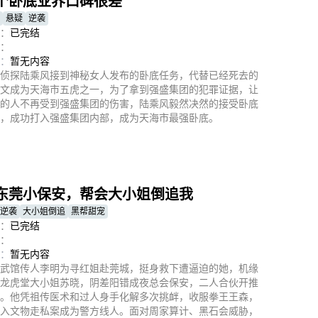
个卧底业界口碑很差
悬疑
逆袭
：
已完结
：
：
暂无内容
侦探陆乘风接到神秘女人发布的卧底任务，代替已经死去的
文成为天海市五虎之一，为了拿到强盛集团的犯罪证据，让
的人不再受到强盛集团的伤害，陆乘风毅然决然的接受卧底
，成功打入强盛集团内部，成为天海市最强卧底。
即播放
东莞小保安，帮会大小姐倒追我
逆袭
大小姐倒追
黑帮甜宠
：
已完结
：
：
暂无内容
武馆传人李明为寻红姐赴莞城，挺身救下遭逼迫的她，机缘
龙虎堂大小姐苏晓，阴差阳错成夜总会保安，二人合伙开推
。他凭祖传医术和过人身手化解多次挑衅，收服拳王王森，
入文物走私案成为警方线人。面对周家算计、黑石会威胁，