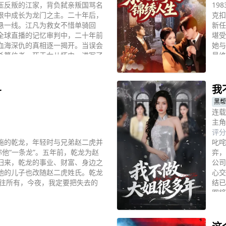
压反叛的江家，背负弑亲叛国骂名
19
恨中成长为龙门之主。二十年后，
克扣
悬一线。江凡为救女不惜单骑回
新任
全球直播的记忆审判中，二十年前
堪受
血海深仇的真相逐一揭开。当误会
她与
杀篡位者，死于女儿怀中，谱写了
最终
立
危机
斗
我
黑帮
连载
主角
评分
施的乾龙，年轻时与兄弟赵二虎并
叱咤
称他“一条龙”。五年前，乾龙为赵
弈，
归来，乾龙的事业、财富、身边之
公司
他的儿子也改随赵二虎姓氏。乾龙
心交
过往所有，今夜，我定要把失去的
结已
图将
立
谋，