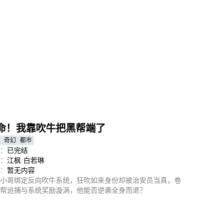
命！我靠吹牛把黑帮端了
奇幻
都市
：
已完结
：
江枫
/
白若琳
/
：
暂无内容
小哥绑定反向吹牛系统，狂吹如来身份却被治安员当真，卷
帮追捕与系统奖励漩涡，他能否逆袭全身而退？