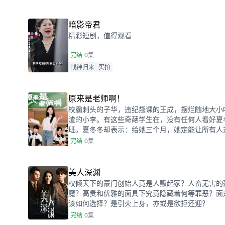
暗影帝君
精彩短剧，值得观看
完结
0集
战神归来
实拍
原来是老师啊！
校霸刺头的子华，违纪翘课的王成，摆烂随地大小
渣的小李。有这些奇葩学生在，没有任何人看好夏
班。夏冬冬却表示：给她三个月，她定能让所有人
完结
0集
美人深渊
权倾天下的豪门创始人竟是人贩起家？人畜无害的
魔？高贵和优雅的面具下究竟隐藏着何等罪恶？面
该如何选择？是引火上身，亦或是欲拒还迎？
完结
0集