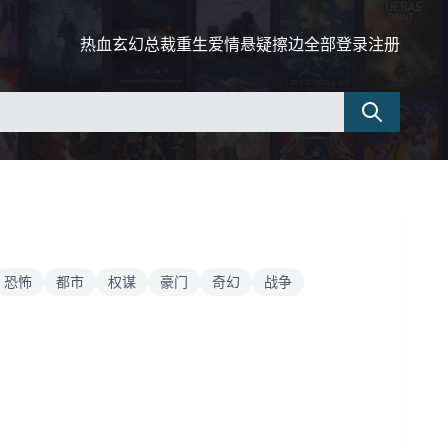
热血
玄幻
总裁
重生
爱情
悬疑
擦边
全部
登录
注册
恐怖
都市
权谋
豪门
奇幻
战争