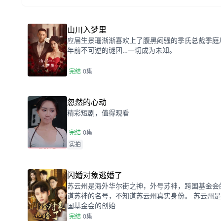
山川入梦里
应届生景珊渐渐喜欢上了腹黑闷骚的季氏总裁季庭
年前不可逆的谜团…一切成为未知。
完结
0集
忽然的心动
精彩短剧，值得观看
完结
0集
实拍
闪婚对象逃婚了
苏云州是海外华尔街之神，外号苏神，跨国基金会
道苏神的名号，不知道苏云州真实身份。 苏云州
国基金会的创始
完结
0集