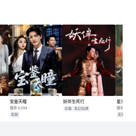
宝鉴天瞳
妖伴生死行
星河织梦
播放 6,094
播放 15
古装
玄幻仙侠
实拍
实拍
都市