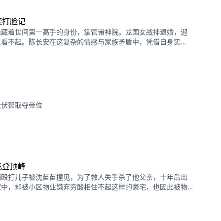
袭打脸记
隐藏着世间第一高手的身份，掌管诸神院。龙国女战神退婚，迎
人看不起。陈长安在这复杂的情感与家族矛盾中，凭借自身实
等纷争里，强势打脸，将各大家族踩在脚下，完成从弃子到王者
蛰伏智取夺帝位
我登顶峰
酒殴打儿子被沈苗苗撞见，为了救人失手杀了他父亲，十年后出
家中，却被小区物业嫌弃穷酸相住不起这样的豪宅，也因此被物
人的殴打侮辱，可阴差阳错自己的房子却被大伯两口子霸占着，
劳改犯！当被赶出家门的时候意外撞见了一直等他的季同！