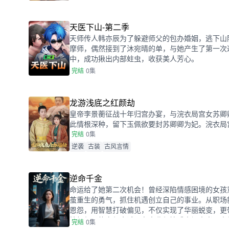
天医下山-第二季
天师传人韩亦辰为了躲避师父的包办婚姻，逃下山
摩师，偶然接到了沐宛晴的单，与她产生了第一次
中，成功揪出内部蛀虫，收获美人芳心。
完结
0集
龙游浅底之红颜劫
皇帝李景蘅征战十年归宫办宴，与浣衣局宫女苏卿
此情根深种，留下玉佩欲要封苏卿卿为妃。浣衣局
为丽妃。阴差阳错下，苏卿卿与李景蘅偶遇，二人
完结
0集
帝李景蘅认成侍卫，以治理后宫为由，欲严惩李景
逆袭
古装
古风言情
羞辱。李景蘅奋力抵抗成功保护自己与苏卿卿，孟
治朝中的贪官污吏。
逆命千金
命运给了她第二次机会！曾经深陷情感困境的女孩
茧重生的勇气，抓住机遇创立自己的事业。从职场
恩怨，用智慧打破偏见，不仅实现了华丽蜕变，更
性如何用热血与真诚，在事业与情感中闯出光明人
完结
0集