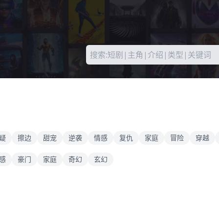
疑
擦边
甜宠
逆袭
情感
复仇
家庭
冒险
穿越
感
豪门
家庭
奇幻
玄幻