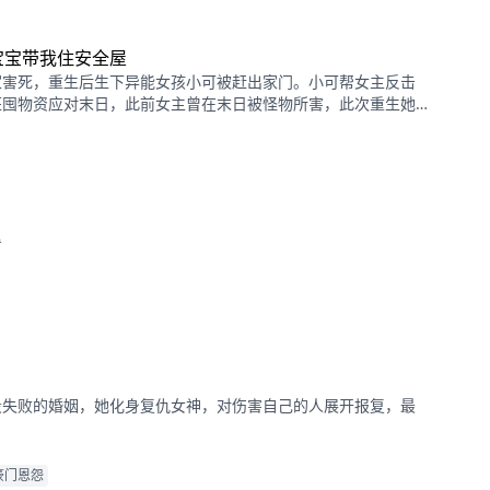
宝宝带我住安全屋
家害死，重生后生下异能女孩小可被赶出家门。小可帮女主反击
狂囤物资应对末日，此前女主曾在末日被怪物所害，此次重生她
看
段失败的婚姻，她化身复仇女神，对伤害自己的人展开报复，最
豪门恩怨