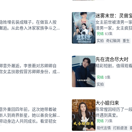
迷雾末世：灵兽
隐姓埋名装成瞎子，在做盲人按
女主前世被渣男一
邂逅。从此卷入沐家家族争斗之
渣男一家，女主疯
要改变命运。
完结
63集
实拍
奇幻脑洞
重生
先在流合尽大时
卿意外邂逅，李景蘅对苏卿卿自
精彩短剧，值得观
宫女孟扶歌假冒苏卿卿身份，成
感情升温。孟扶歌却误将大夏皇
完结
0集
蘅，李景蘅亮明身份却遭孟扶歌
实拍
扶歌被惩，李景蘅借此，一并惩
大小姐归来
意外重回四年前，这次她带着破
陈常惺因经历了一
新人到商界新星，她以善良化解
终遇到真爱。
带动身边人共同成长。看坚韧女
完结
73集
生！
现代言情
打脸虐渣