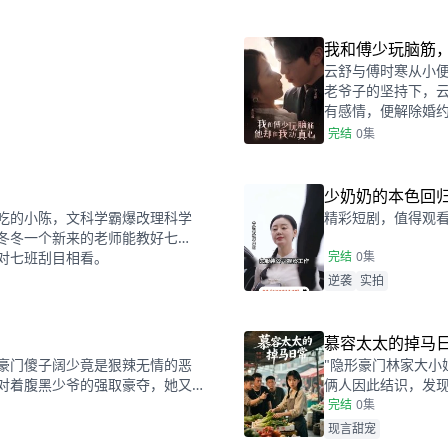
我和傅少玩脑筋
云舒与傅时寒从小
老爷子的坚持下，
有感情，便解除婚
同时，云舒发现，傅时
完结
0集
少奶奶的本色回
吃的小陈，文科学霸爆改理科学
精彩短剧，值得观
冬冬一个新来的老师能教好七
完结
0集
对七班刮目相看。
逆袭
实拍
慕容太太的掉马
豪门傻子阔少竟是狠辣无情的恶
"隐形豪门林家大小
对着腹黑少爷的强取豪夺，她又
俩人因此结识，发现
合，迅速领证。 没
完结
0集
现言甜宠