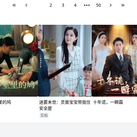
1
2
3
4
50
里的鸠
迷雾未世：灵兽宝宝带我住
十年谎，一瞬霜
安全屋
实拍