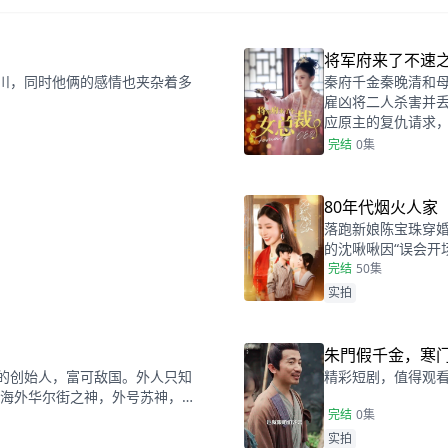
将军府来了不速
川，同时他俩的感情也夹杂着多
秦府千金秦晚清和
雇凶将二人杀害并丢
应原主的复仇请求
完结
0集
80年代烟火人家
落跑新娘陈宝珠穿
的沈啾啾因“误会开
人开启同居生活。
完结
50集
最终不再逃避，学会
实拍
朱門假千金，寒
的创始人，富可敌国。外人只知
精彩短剧，值得观
是海外华尔街之神，外号苏神，跨
完结
0集
实拍