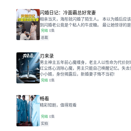
闪婚日记：冷面霸总好宠妻
相亲当天，海彤就闪婚了陌生人。 本以为婚后应该
到闪婚老公竟是个粘人的牛皮糖。 最让她惊讶的
所有的事情都能迎刃而解。 等到她追问时，他总是
完结
0集
莞城千亿首富因为宠妻而出名的采访，惊讶地发现
总裁
一样。 他宠妻成狂，宠的就是她呀！
刃来录
男主神主五年前心魔缠身，老主人以性命为代价封
红尘炼心消除心魔，男主只能自己唤醒记忆。失去
小小婿，身份揭露后，新婚妻子悔不当初!
完结
0集
畅看
精彩短剧，值得观看
完结
0集
实拍