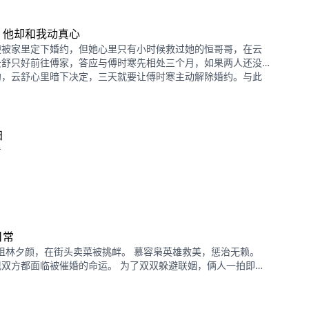
，他却和我动真心
便被家里定下婚约，但她心里只有小时候救过她的恒哥哥，在云
云舒只好前往傅家，答应与傅时寒先相处三个月，如果两人还没
约，云舒心里暗下决定，三天就要让傅时寒主动解除婚约。与此
寒的心里也同样有一个儿时的白月光......
归
看
日常
姐林夕颜，在街头卖菜被挑衅。 慕容枭英雄救美，惩治无赖。
双方都面临被催婚的命运。 为了双双躲避联姻，俩人一拍即
想到结婚后，她的闪婚老公惊喜不断。"