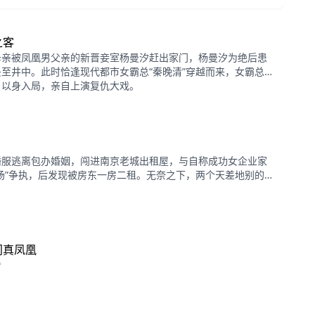
之客
母亲被凤凰男父亲的新晋妾室杨曼汐赶出家门，杨曼汐为绝后患
至井中。此时恰逢现代都市女霸总“秦晚清”穿越而来，女霸总答
，以身入局，亲自上演复仇大戏。
婚服逃离包办婚姻，闯进南京老城出租屋，与自称成功女企业家
场”争执，后发现被房东一房二租。无奈之下，两个天差地别的女
面对困境与压力，她们从饭馆打工、跳蚤市场创业，一路踩坑，
直面自我、接纳彼此，踏上成长之旅~
门真凤凰
看