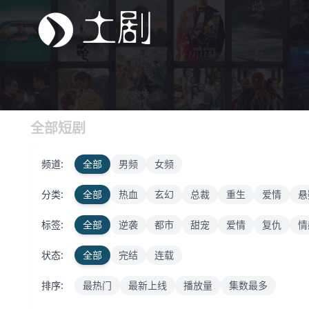
全部短剧
频道:
全部
男频
女频
分类:
全部
热血
玄幻
总裁
重生
爱情
悬
标签:
全部
逆袭
都市
甜宠
爱情
复仇
情
状态:
全部
完结
连载
排序:
最热门
最新上线
播放量
集数最多