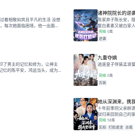
诸神院院长的逆
过着相敬如宾且平凡的生活 没想
陈家弃子陈长安，
是，每次她面临困境，他一出面，
娶白素素又被白家
说运气好， 直到有一天，她看了
力，在退婚、婚约
完结
0集
千亿首富竟然和她老公长得一模
的华丽转身 。
逆袭
九重夺嫡
印了男主的记忆和修为，让神主
逍遥皇子佯装孟浪
记忆的陈平安，鸿运当头，成为
完结
0集
古装
她从深渊来，携
十年前季同父亲醉
狱归来回到自己的
业经理，老板娘等
完结
58集
还告知众人她竟是
实拍
打脸虐渣
总裁