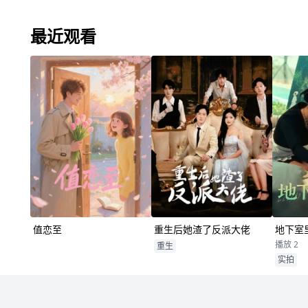
最近观看
值恋至
重生后她渣了反派大佬
地下室
播放 2
重生
实拍